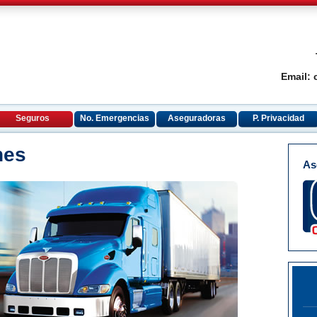
Email:
Seguros
No. Emergencias
Aseguradoras
P. Privacidad
nes
As