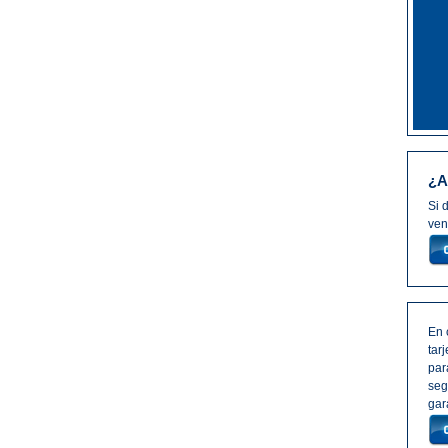
¿A
Si 
ven
En 
tar
par
seg
gar